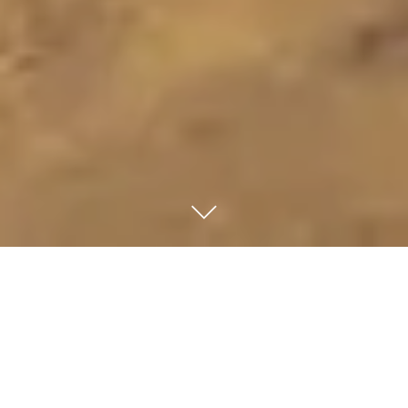
Startseite
»
Indien Reisen
»
Südindien & Kerala
»
Kerala Rundreise mit
Stränden & Natur
Kovalam – Hausboot (Alappuzha) – Kumarakom –
Thekkady – Munnar – Thattekad – Mararikulam –
Kochi
15 Tage